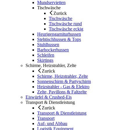
Mundservietten
Tischwäsche
Zurück
Tischwäsche
Tischwäsche rund
Tischwäsche eckig
Heurigengarniturhussen
Stehtischhussen & Tops
Stuhlhussen
Barhockerhussen
Schleifen
Skirtings
Schirme, Heizstrahler, Zelte
Zurück
Schirme, Heizstrahler, Zelte
Sonnenschirm & Partyschirm
Heizstrahler - Gas & Elektro
Zelte, Pavillons & Faltzelte
Eiswürfel & Crushed-Eis
Transport & Dienstleistung
Zurück
Transport & Dienstleistung
Transport
Auf- und Abbau
Logistik Equipment