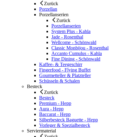
Zurück
Porzellan
Porzellanserien
Zurück
Porzellanserien
System Plus - Kahla
Jade - Rosenthal
Wellcome - Schönwald
Classic Monbijou - Rosenthal
Accanto Cumulus - Kahla
Fine Dining - Schönwald
Kaffee- & Teegeschirr
Fingerfood - Flying Buffet
Gourmetteller & Platzteller
Schüsseln & Schalen
Besteck
Zurück
Besteck
Premium - Hepp
Aura - Hepp
Baccarat - Hepp
Silberbesteck Baguette - Hepp
Vorleger & Spezialbesteck
Serviermaterial
Zurück