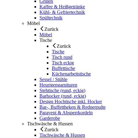
Grillen
Kaffee & Heißgetränke
Kühl- & Gefriertechnik
Spültechnik
Möbel
Zurück
Möbel
Tische
Zurück
Tische
Tisch rund
Tisch eckig
Buffettische
Küchenarbeitstische
Sessel / Stühle
Heurigengarnituren
Stehtische (rund, eckig)
Barhocker (rund, eckig)
Design Hochtische inkl. Hocker
Bar-, Buffettheken & Rednerpulte
Paravent & Absperrkordeln
Garderobe
Tischwäsche & Hussen
Zurück
Tischwäsche & Hussen