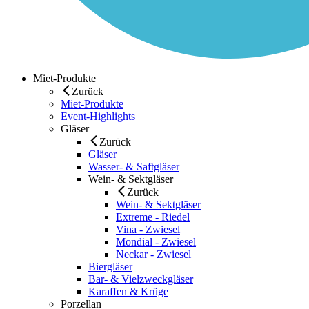
Miet-Produkte
Zurück
Miet-Produkte
Event-Highlights
Gläser
Zurück
Gläser
Wasser- & Saftgläser
Wein- & Sektgläser
Zurück
Wein- & Sektgläser
Extreme - Riedel
Vina - Zwiesel
Mondial - Zwiesel
Neckar - Zwiesel
Biergläser
Bar- & Vielzweckgläser
Karaffen & Krüge
Porzellan