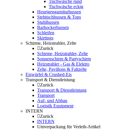
Tischwäsche rund
Tischwäsche eckig
Heurigengarniturhussen
Stehtischhussen & Tops
Stuhlhussen
Barhockerhussen
Schleifen
Skirtings
Schirme, Heizstrahler, Zelte
Zurück
Schirme, Heizstrahler, Zelte
Sonnenschirm & Partyschirm
Heizstrahler - Gas & Elektro
Zelte, Pavillons & Faltzelte
Eiswürfel & Crushed-Eis
Transport & Dienstleistung
Zurück
Transport & Dienstleistung
Transport
Auf- und Abbau
Logistik Equipment
INTERN
Zurück
INTERN
Umverpackung für Verleih-Artikel