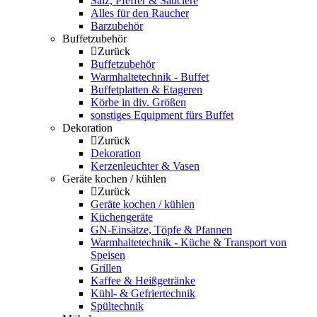
Salz, Pfeffer & Sauciere
Alles für den Raucher
Barzubehör
Buffetzubehör
Zurück
Buffetzubehör
Warmhaltetechnik - Buffet
Buffetplatten & Etageren
Körbe in div. Größen
sonstiges Equipment fürs Buffet
Dekoration
Zurück
Dekoration
Kerzenleuchter & Vasen
Geräte kochen / kühlen
Zurück
Geräte kochen / kühlen
Küchengeräte
GN-Einsätze, Töpfe & Pfannen
Warmhaltetechnik - Küche & Transport von
Speisen
Grillen
Kaffee & Heißgetränke
Kühl- & Gefriertechnik
Spültechnik