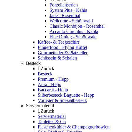
Porzellanserien
System Plus - Kahla
Jade - Rosenthal
Wellcome - Schönwald
Classic Monbijou - Rosenthal
Accanto Cumulus - Kahla
Fine Dining - Schönwald
Kaffee- & Teegeschirr
Fingerfood - Flying Buffet
Gourmetteller & Platzteller
Schüsseln & Schalen
Besteck
Zurück
Besteck
Premium - Hepp
Aura - Hepp
Baccarat - Hepp
Silberbesteck Baguette - Hepp
Vorleger & Spezialbesteck
Serviermaterial
Zurück
Serviermaterial
Tablettes & Co
Flaschenkühler & Champagnerbowlen