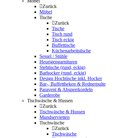
Möbel
Zurück
Möbel
Tische
Zurück
Tische
Tisch rund
Tisch eckig
Buffettische
Küchenarbeitstische
Sessel / Stühle
Heurigengarnituren
Stehtische (rund, eckig)
Barhocker (rund, eckig)
Design Hochtische inkl. Hocker
Bar-, Buffettheken & Rednerpulte
Paravent & Absperrkordeln
Garderobe
Tischwäsche & Hussen
Zurück
Tischwäsche & Hussen
Mundservietten
Tischwäsche
Zurück
Tischwäsche