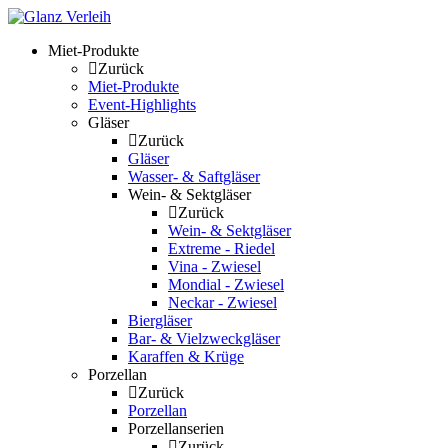
Skip
to
Miet-Produkte
content
Zurück
Miet-Produkte
Event-Highlights
Gläser
Zurück
Gläser
Wasser- & Saftgläser
Wein- & Sektgläser
Zurück
Wein- & Sektgläser
Extreme - Riedel
Vina - Zwiesel
Mondial - Zwiesel
Neckar - Zwiesel
Biergläser
Bar- & Vielzweckgläser
Karaffen & Krüge
Porzellan
Zurück
Porzellan
Porzellanserien
Zurück