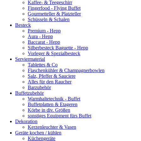
Kaffee- & Teegeschirr
Fingerfood - Flying Buffet
Gourmetteller & Platzteller
Schüsseln & Schalen
Besteck
Premium - Hepp
Aura - Hepp
Baccarat - Hepp
Silberbesteck Baguette - Hepp
Vorleger & Spezialbesteck
Serviermaterial
Tablettes & Co
Flaschenkühler & Champagnerbowlen
Salz, Pfeffer & Sauciere
Alles für den Raucher
Barzubehör
Buffetzubehör
Warmhaltetechnik - Buffet
Buffetplatten & Etageren
Körbe in div. Größen
sonstiges Equipment fürs Buffet
Dekoration
Kerzenleuchter & Vasen
Geräte kochen / kühlen
Küchengeräte