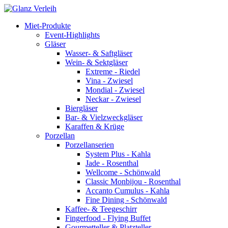
Skip
to
Miet-Produkte
content
Event-Highlights
Gläser
Wasser- & Saftgläser
Wein- & Sektgläser
Extreme - Riedel
Vina - Zwiesel
Mondial - Zwiesel
Neckar - Zwiesel
Biergläser
Bar- & Vielzweckgläser
Karaffen & Krüge
Porzellan
Porzellanserien
System Plus - Kahla
Jade - Rosenthal
Wellcome - Schönwald
Classic Monbijou - Rosenthal
Accanto Cumulus - Kahla
Fine Dining - Schönwald
Kaffee- & Teegeschirr
Fingerfood - Flying Buffet
Gourmetteller & Platzteller