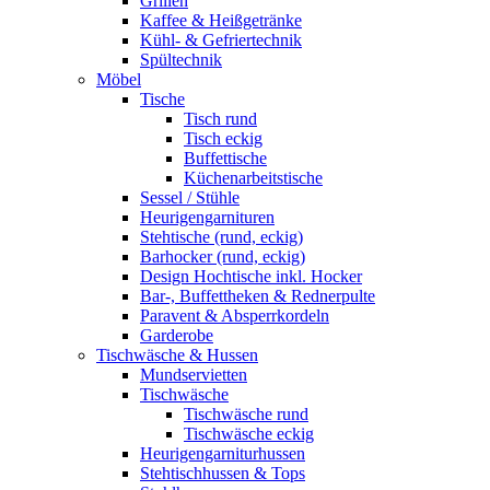
Grillen
Kaffee & Heißgetränke
Kühl- & Gefriertechnik
Spültechnik
Möbel
Tische
Tisch rund
Tisch eckig
Buffettische
Küchenarbeitstische
Sessel / Stühle
Heurigengarnituren
Stehtische (rund, eckig)
Barhocker (rund, eckig)
Design Hochtische inkl. Hocker
Bar-, Buffettheken & Rednerpulte
Paravent & Absperrkordeln
Garderobe
Tischwäsche & Hussen
Mundservietten
Tischwäsche
Tischwäsche rund
Tischwäsche eckig
Heurigengarniturhussen
Stehtischhussen & Tops