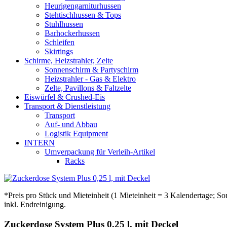
Heurigengarniturhussen
Stehtischhussen & Tops
Stuhlhussen
Barhockerhussen
Schleifen
Skirtings
Schirme, Heizstrahler, Zelte
Sonnenschirm & Partyschirm
Heizstrahler - Gas & Elektro
Zelte, Pavillons & Faltzelte
Eiswürfel & Crushed-Eis
Transport & Dienstleistung
Transport
Auf- und Abbau
Logistik Equipment
INTERN
Umverpackung für Verleih-Artikel
Racks
*Preis pro Stück und Mieteinheit (1 Mieteinheit = 3 Kalendertage; S
inkl. Endreinigung.
Zuckerdose System Plus 0,25 l, mit Deckel