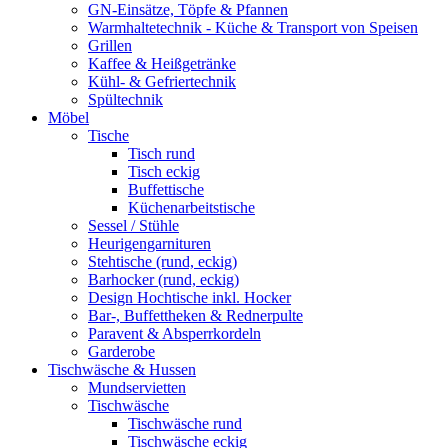
GN-Einsätze, Töpfe & Pfannen
Warmhaltetechnik - Küche & Transport von Speisen
Grillen
Kaffee & Heißgetränke
Kühl- & Gefriertechnik
Spültechnik
Möbel
Tische
Tisch rund
Tisch eckig
Buffettische
Küchenarbeitstische
Sessel / Stühle
Heurigengarnituren
Stehtische (rund, eckig)
Barhocker (rund, eckig)
Design Hochtische inkl. Hocker
Bar-, Buffettheken & Rednerpulte
Paravent & Absperrkordeln
Garderobe
Tischwäsche & Hussen
Mundservietten
Tischwäsche
Tischwäsche rund
Tischwäsche eckig