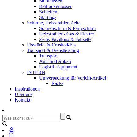
Stuhlhussen
Barhockerhussen
Schleifen
Skirtings
Schirme, Heizstrahler, Zelte
Sonnenschirm & Partyschirm
Heizstrahler - Gas & Elektro
Zelte, Pavillons & Faltzelte
Eiswürfel & Crushed-Eis
Transport & Dienstleistung
Transport
Auf- und Abbau
Logistik Equipment
INTERN
Umverpackung für Verleih-Artikel
Racks
Inspirationen
Über uns
Kontakt