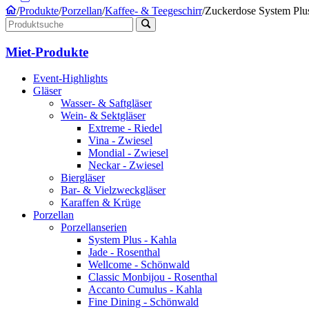
/
Produkte
/
Porzellan
/
Kaffee- & Teegeschirr
/
Zuckerdose System Plus
Miet-Produkte
Event-Highlights
Gläser
Wasser- & Saftgläser
Wein- & Sektgläser
Extreme - Riedel
Vina - Zwiesel
Mondial - Zwiesel
Neckar - Zwiesel
Biergläser
Bar- & Vielzweckgläser
Karaffen & Krüge
Porzellan
Porzellanserien
System Plus - Kahla
Jade - Rosenthal
Wellcome - Schönwald
Classic Monbijou - Rosenthal
Accanto Cumulus - Kahla
Fine Dining - Schönwald