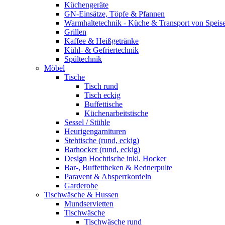
Küchengeräte
GN-Einsätze, Töpfe & Pfannen
Warmhaltetechnik - Küche & Transport von Speis
Grillen
Kaffee & Heißgetränke
Kühl- & Gefriertechnik
Spültechnik
Möbel
Tische
Tisch rund
Tisch eckig
Buffettische
Küchenarbeitstische
Sessel / Stühle
Heurigengarnituren
Stehtische (rund, eckig)
Barhocker (rund, eckig)
Design Hochtische inkl. Hocker
Bar-, Buffettheken & Rednerpulte
Paravent & Absperrkordeln
Garderobe
Tischwäsche & Hussen
Mundservietten
Tischwäsche
Tischwäsche rund