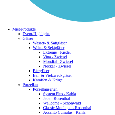
Miet-Produkte
Event-Highlights
Gläser
Wasser- & Saftgläser
Wein- & Sektgläser
Extreme - Riedel
Vina - Zwiesel
Mondial - Zwiesel
Neckar - Zwiesel
Biergläser
Bar- & Vielzweckgläser
Karaffen & Krüge
Porzellan
Porzellanserien
System Plus - Kahla
Jade - Rosenthal
Wellcome - Schönwald
Classic Monbijou - Rosenthal
Accanto Cumulus - Kahla