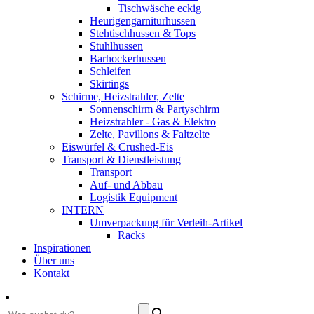
Tischwäsche eckig
Heurigengarniturhussen
Stehtischhussen & Tops
Stuhlhussen
Barhockerhussen
Schleifen
Skirtings
Schirme, Heizstrahler, Zelte
Sonnenschirm & Partyschirm
Heizstrahler - Gas & Elektro
Zelte, Pavillons & Faltzelte
Eiswürfel & Crushed-Eis
Transport & Dienstleistung
Transport
Auf- und Abbau
Logistik Equipment
INTERN
Umverpackung für Verleih-Artikel
Racks
Inspirationen
Über uns
Kontakt