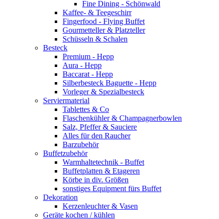
Fine Dining - Schönwald
Kaffee- & Teegeschirr
Fingerfood - Flying Buffet
Gourmetteller & Platzteller
Schüsseln & Schalen
Besteck
Premium - Hepp
Aura - Hepp
Baccarat - Hepp
Silberbesteck Baguette - Hepp
Vorleger & Spezialbesteck
Serviermaterial
Tablettes & Co
Flaschenkühler & Champagnerbowlen
Salz, Pfeffer & Sauciere
Alles für den Raucher
Barzubehör
Buffetzubehör
Warmhaltetechnik - Buffet
Buffetplatten & Etageren
Körbe in div. Größen
sonstiges Equipment fürs Buffet
Dekoration
Kerzenleuchter & Vasen
Geräte kochen / kühlen